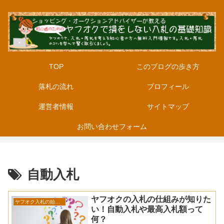
TOP
このブログの歩き方
落札の流れ
プロフィール
運営者情報
サイトマップ
お問い合わせフォーム
自動入札
ヤフオクの入札の仕組みが知りた
ヤフオク入札の始め方
い！自動入札や最高入札額って
何？