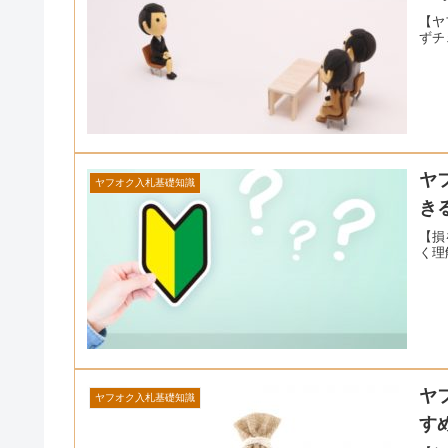
【ヤ
ずチ
ヤ
ヤフオク入札基礎知識
き
【損
く理
ヤ
ヤフオク入札基礎知識
す