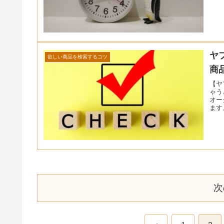
ヤ
欲しい商品を検索するコツ
商
【ヤ
ゃう
オー
ます
次