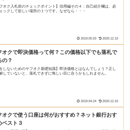
フオク入札前のチェックポイント】信用編その４：自己紹介欄は、必
ェックして欲しい場所の１つです。なぜなら・・・
2019.05.03
2020.12.10
フオクで即決価格って何？この価格以下でも落札で
るの？
をしないためのヤフオク基礎知識】即決価格とはなんでしょう？正し
解していないと、落札できずに悔しい目に合うかもしれません。
2019.04.24
2020.12.10
フオクで使う口座は何がおすすめ？ネット銀行おす
めベスト３