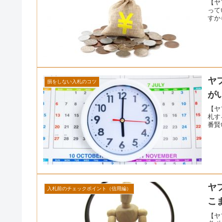
【ヤ
って
すか
ヤ
損をしない入札のコツ
が
【ヤ
札す
番賢
ヤ
入札前のチェックポイント（信用編）
こ
【ヤ