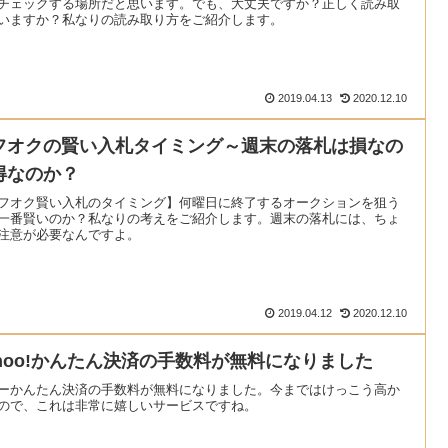
チェックする場所だと思います。でも、大丈夫ですか？正しく読み取
いますか？私なりの読み取り方をご紹介します。
2019.04.13
2020.12.10
フオクの賢い入札タイミング～週末の落札は損なの
得なのか？
フオク賢い入札のタイミング】何曜日に終了するオークションを狙う
一番賢いのか？私なりの考えをご紹介します。週末の落札には、ちょ
注意が必要なんですよ。
2019.04.12
2020.12.10
ahoo!かんたん決済の手数料が無料になりました
ーかんたん決済の手数料が無料になりました。今まではけっこう高か
ので、これは非常に嬉しいサービスですね。