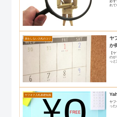
必ず
れて
ヤ
損をしない入札のコツ
か
【ヤ
のが
っと
Y
ヤフオク入札基礎知識
ヤフ
った