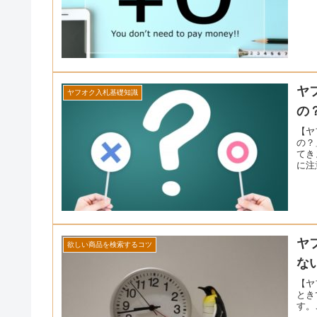
ヤ
ヤフオク入札基礎知識
の
【ヤ
の？
てき
に注
ヤ
欲しい商品を検索するコツ
な
【ヤ
とき
す。