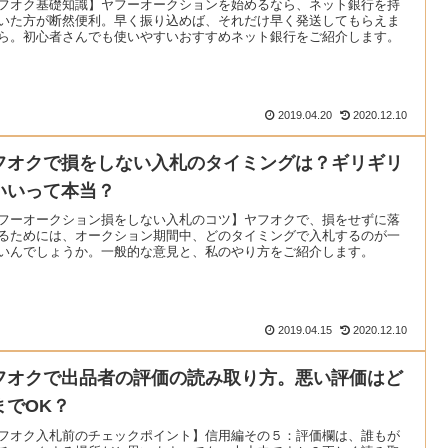
フオク基礎知識】ヤフーオークションを始めるなら、ネット銀行を持
いた方が断然便利。早く振り込めば、それだけ早く発送してもらえま
ら。初心者さんでも使いやすいおすすめネット銀行をご紹介します。
2019.04.20
2020.12.10
フオクで損をしない入札のタイミングは？ギリギリ
いいって本当？
フーオークション損をしない入札のコツ】ヤフオクで、損をせずに落
るためには、オークション期間中、どのタイミングで入札するのが一
いんでしょうか。一般的な意見と、私のやり方をご紹介します。
2019.04.15
2020.12.10
フオクで出品者の評価の読み取り方。悪い評価はど
までOK？
フオク入札前のチェックポイント】信用編その５：評価欄は、誰もが