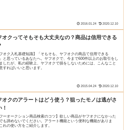
2016.01.24
2020.12.10
フオクってそもそも大丈夫なの？商品は信用できる
？
フオク入札基礎知識】「そもそも、ヤフオクの商品て信用できる
」と思っているあなたへ。ヤフオクで、今まで600件以上のお取引をし
ましたが、私の経験上、ヤフオクで損をしないためには、こんなこと
意すればいいと思います。
2015.04.24
2020.12.10
フオクのアラートはどう使う？狙ったモノは逃がさ
い！
フーオークション商品検索のコツ】欲しい商品がヤフオクになかった
でも諦めないでください。アラート機能という便利な機能がありま
これの使い方をご紹介します。